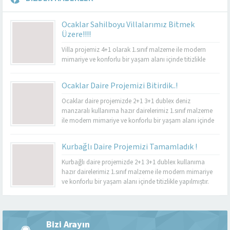
Ocaklar Sahilboyu Villalarımız Bitmek
Üzere!!!!
Villa projemiz 4+1 olarak 1.sınıf malzeme ile modern
mimariye ve konforlu bir yaşam alanı içinde titizlikle
yapılacaktır.
Ocaklar Daire Projemizi Bitirdik..!
Ocaklar daire projemizde 2+1 3+1 dublex deniz
manzaralı kullanıma hazır dairelerimiz 1.sınıf malzeme
ile modern mimariye ve konforlu bir yaşam alanı içinde
titizlikle yapılmıştır. Güvenlik, lambalar, uydu ve internet
sistemleri yeni nesil akıllı ev sistemleri ile yapılmıştır.
Kurbağlı Daire Projemizi Tamamladık !
Kurbağlı daire projemizde 2+1 3+1 dublex kullanıma
hazır dairelerimiz 1.sınıf malzeme ile modern mimariye
ve konforlu bir yaşam alanı içinde titizlikle yapılmıştır.
Güvenlik, lambalar, uydu ve internet sistemleri yeni nesil
akıllı ev sistemleri ile yapılmıştır.
Müşteri Temsilcisi
Bizi Arayın