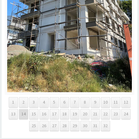
1
2
3
4
5
6
7
8
9
10
11
12
13
14
15
16
17
18
19
20
21
22
23
24
25
26
27
28
29
30
31
32