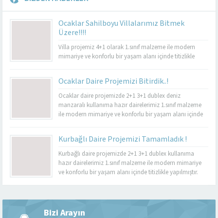
Ocaklar Sahilboyu Villalarımız Bitmek
Üzere!!!!
Villa projemiz 4+1 olarak 1.sınıf malzeme ile modern
mimariye ve konforlu bir yaşam alanı içinde titizlikle
yapılacaktır.
Ocaklar Daire Projemizi Bitirdik..!
Ocaklar daire projemizde 2+1 3+1 dublex deniz
manzaralı kullanıma hazır dairelerimiz 1.sınıf malzeme
ile modern mimariye ve konforlu bir yaşam alanı içinde
titizlikle yapılmıştır. Güvenlik, lambalar, uydu ve internet
sistemleri yeni nesil akıllı ev sistemleri ile yapılmıştır.
Kurbağlı Daire Projemizi Tamamladık !
Kurbağlı daire projemizde 2+1 3+1 dublex kullanıma
hazır dairelerimiz 1.sınıf malzeme ile modern mimariye
ve konforlu bir yaşam alanı içinde titizlikle yapılmıştır.
Güvenlik, lambalar, uydu ve internet sistemleri yeni nesil
akıllı ev sistemleri ile yapılmıştır.
Müşteri Temsilcisi
Bizi Arayın