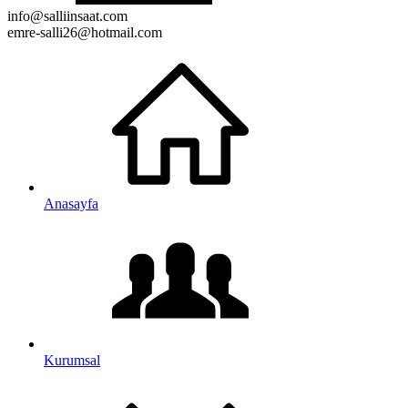
info@salliinsaat.com
emre-salli26@hotmail.com
Anasayfa
Kurumsal