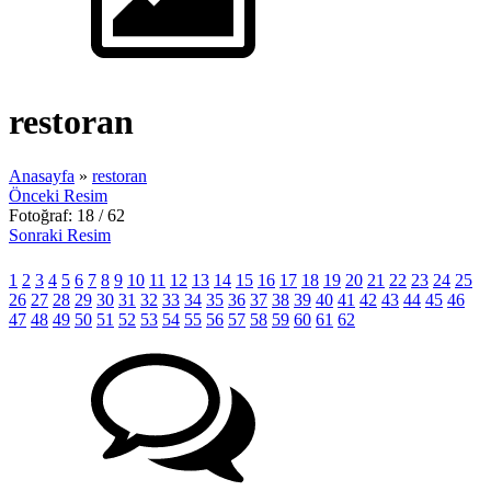
restoran
Anasayfa
»
restoran
Önceki Resim
Fotoğraf: 18 / 62
Sonraki Resim
1
2
3
4
5
6
7
8
9
10
11
12
13
14
15
16
17
18
19
20
21
22
23
24
25
26
27
28
29
30
31
32
33
34
35
36
37
38
39
40
41
42
43
44
45
46
47
48
49
50
51
52
53
54
55
56
57
58
59
60
61
62