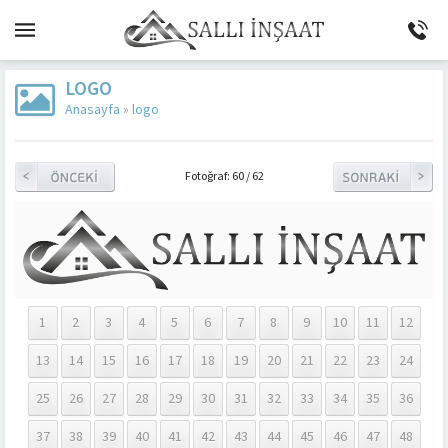
LOGO
Anasayfa
»
logo
Fotoğraf: 60 / 62
1
2
3
4
5
6
7
8
9
10
11
12
13
14
15
16
17
18
19
20
21
22
23
24
25
26
27
28
29
30
31
32
33
34
35
36
37
38
39
40
41
42
43
44
45
46
47
48