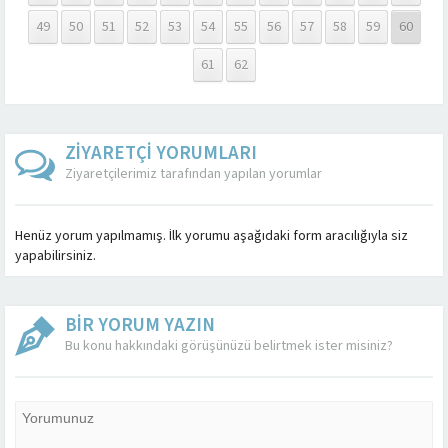
49
50
51
52
53
54
55
56
57
58
59
60
61
62
ZİYARETÇİ YORUMLARI
Ziyaretçilerimiz tarafından yapılan yorumlar
Henüz yorum yapılmamış. İlk yorumu aşağıdaki form aracılığıyla siz
yapabilirsiniz.
BİR YORUM YAZIN
Bu konu hakkındaki görüşünüzü belirtmek ister misiniz?