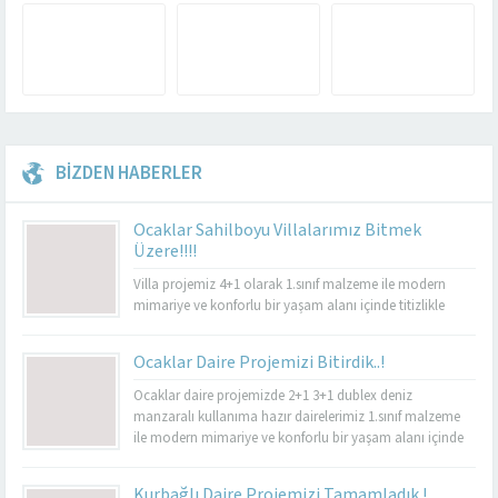
BİZDEN HABERLER
Ocaklar Sahilboyu Villalarımız Bitmek
Üzere!!!!
Villa projemiz 4+1 olarak 1.sınıf malzeme ile modern
mimariye ve konforlu bir yaşam alanı içinde titizlikle
yapılacaktır.
Ocaklar Daire Projemizi Bitirdik..!
Ocaklar daire projemizde 2+1 3+1 dublex deniz
manzaralı kullanıma hazır dairelerimiz 1.sınıf malzeme
ile modern mimariye ve konforlu bir yaşam alanı içinde
titizlikle yapılmıştır. Güvenlik, lambalar, uydu ve internet
sistemleri yeni nesil akıllı ev sistemleri ile yapılmıştır.
Kurbağlı Daire Projemizi Tamamladık !