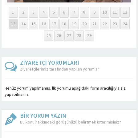
1
2
3
4
5
6
7
8
9
10
11
12
13
14
15
16
17
18
19
20
21
22
23
24
25
26
27
28
29
ZİYARETÇİ YORUMLARI
Ziyaretçilerimiz tarafından yapılan yorumlar
Henüz yorum yapılmamış. İlk yorumu aşağıdaki form aracılığıyla siz
yapabilirsiniz.
BİR YORUM YAZIN
Bu konu hakkındaki görüşünüzü belirtmek ister misiniz?