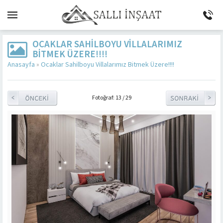
OCAKLAR SAHILBOYU VILLALARIMIZ
BITMEK ÜZERE!!!!
Anasayfa
»
Ocaklar Sahilboyu Villalarımız Bitmek Üzere!!!!
Fotoğraf: 13 / 29