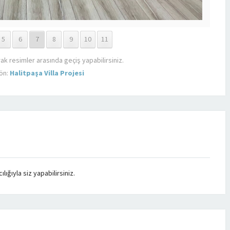
5
6
7
8
9
10
11
rak resimler arasında geçiş yapabilirsiniz.
ön:
Halitpaşa Villa Projesi
ığıyla siz yapabilirsiniz.