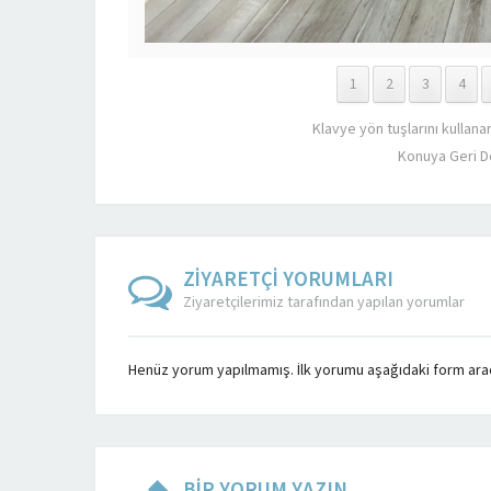
1
2
3
4
Klavye yön tuşlarını kullana
Konuya Geri D
ZİYARETÇİ YORUMLARI
Ziyaretçilerimiz tarafından yapılan yorumlar
Henüz yorum yapılmamış. İlk yorumu aşağıdaki form aracıl
BİR YORUM YAZIN