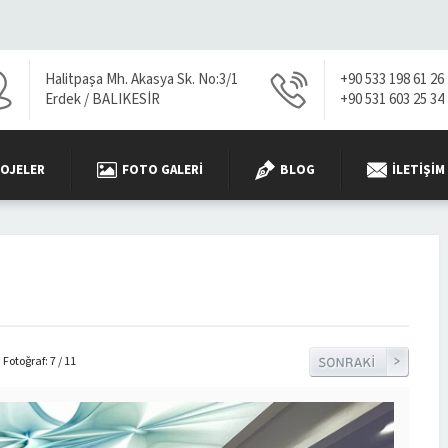
Halitpaşa Mh. Akasya Sk. No:3/1
+90 533 198 61 26
Erdek / BALIKESİR
+90 531 603 25 34
OJELER
FOTO GALERI
BLOG
İLETIŞIM
Fotoğraf: 7 / 11