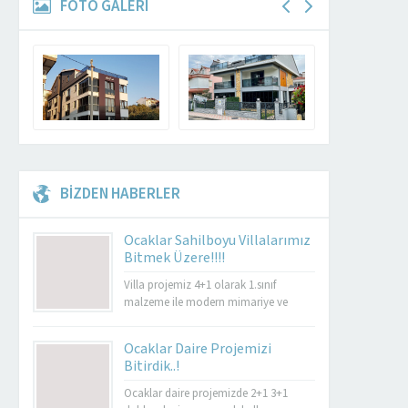
FOTO GALERİ
BİZDEN HABERLER
Ocaklar Sahilboyu Villalarımız
Bitmek Üzere!!!!
Villa projemiz 4+1 olarak 1.sınıf
malzeme ile modern mimariye ve
konforlu bir yaşam alanı içinde
titizlikle yapılacaktır.
Ocaklar Daire Projemizi
Bitirdik..!
Ocaklar daire projemizde 2+1 3+1