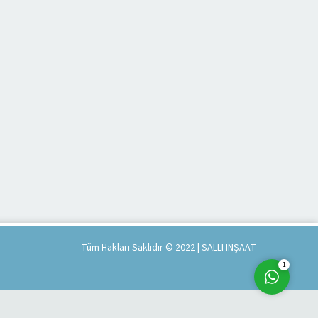
Müşteri Temsilcisi
Cevap Yaz
Tüm Hakları Saklıdır © 2022 | SALLI İNŞAAT
1