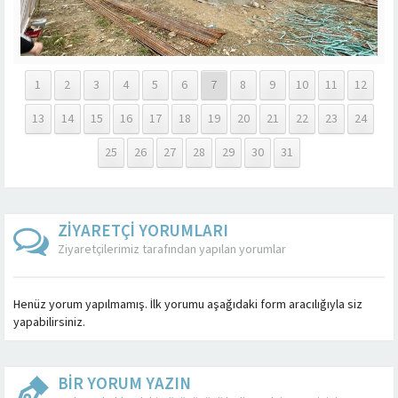
1
2
3
4
5
6
7
8
9
10
11
12
13
14
15
16
17
18
19
20
21
22
23
24
25
26
27
28
29
30
31
ZİYARETÇİ YORUMLARI
Ziyaretçilerimiz tarafından yapılan yorumlar
Henüz yorum yapılmamış. İlk yorumu aşağıdaki form aracılığıyla siz
yapabilirsiniz.
BİR YORUM YAZIN